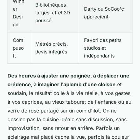
Winn
Bibliothèques
er
Darty ou SoCoo'c
larges, effet 3D
Desi
apprécient
poussé
gn
Com
Favori des petits
Métrés précis,
puso
studios et
devis intégrés
ft
indépendants
Des heures à ajuster une poignée, à déplacer une
crédence, à imaginer l'aplomb d'une cloison
et
soudain, le résultat colle à la vie réelle, à vos gestes,
à vos caprices, au vieux tabouret de l'enfance ou au
verre de rosé partagé sur un coin d'ilot.
On ne
dessine pas la cuisine idéale sans discussion, sans
improvisation, sans retour en arrière
. Parfois un
éclairage mal placé cache la vue, parfois la couleur