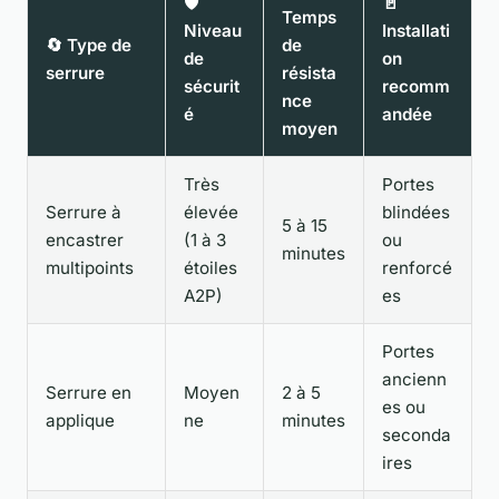
🛡️
🚪
Temps
Niveau
Installati
🔄 Type de
de
de
on
serrure
résista
sécurit
recomm
nce
é
andée
moyen
Très
Portes
Serrure à
élevée
blindées
5 à 15
encastrer
(1 à 3
ou
minutes
multipoints
étoiles
renforcé
A2P)
es
Portes
ancienn
Serrure en
Moyen
2 à 5
es ou
applique
ne
minutes
seconda
ires