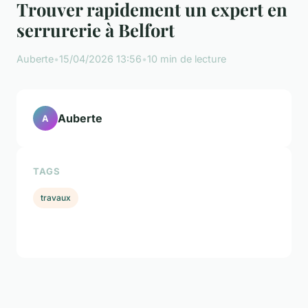
Trouver rapidement un expert en
serrurerie à Belfort
Auberte
•
15/04/2026 13:56
•
10 min de lecture
Auberte
A
TAGS
travaux